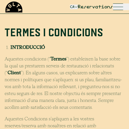
Reservations
CA
TERMES I CONDICIONS
INTRODUCCIÓ
Aquestes condicions (“
Termes
”) estableixen la base sobre
la qual us prestarem serveis de restauració i relacionats
(“
Client
”). En alguns casos, us explicarem sobre altres
normes i polítiques que s’apliquen: si us plau, familiaritzeu-
vos amb tota la informació rellevant, i pregunteu-nos si no
esteu segurs de res. El nostre objectiu és sempre presentar
informació d’una manera clara, justa i honesta. Sempre
acollim amb satisfacció els seus comentaris.
Aquestes Condicions s’apliquen a les vostres
reserves/reserva amb nosaltres en relació amb