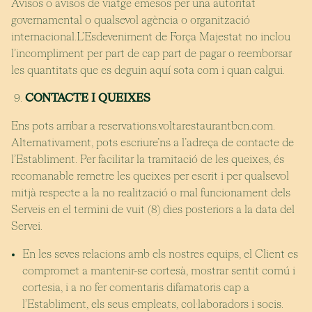
Avisos o avisos de viatge emesos per una autoritat
governamental o qualsevol agència o organització
internacional.L’Esdeveniment de Força Majestat no inclou
l’incompliment per part de cap part de pagar o reemborsar
les quantitats que es deguin aquí sota com i quan calgui.
CONTACTE I QUEIXES
Ens pots arribar a reservations.voltarestaurantbcn.com.
Alternativament, pots escriure’ns a l’adreça de contacte de
l’Establiment. Per facilitar la tramitació de les queixes, és
recomanable remetre les queixes per escrit i per qualsevol
mitjà respecte a la no realització o mal funcionament dels
Serveis en el termini de vuit (8) dies posteriors a la data del
Servei.
En les seves relacions amb els nostres equips, el Client es
compromet a mantenir-se cortesà, mostrar sentit comú i
cortesia, i a no fer comentaris difamatoris cap a
l’Establiment, els seus empleats, col·laboradors i socis.