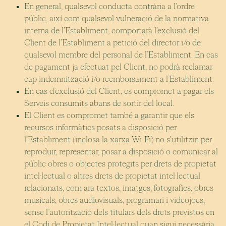
En general, qualsevol conducta contrària a l’ordre
públic, així com qualsevol vulneració de la normativa
interna de l’Establiment, comportarà l’exclusió del
Client de l’Establiment a petició del director i/o de
qualsevol membre del personal de l’Establiment. En cas
de pagament ja efectuat pel Client, no podrà reclamar
cap indemnització i/o reemborsament a l’Establiment.
En cas d’exclusió del Client, es compromet a pagar els
Serveis consumits abans de sortir del local.
El Client es compromet també a garantir que els
recursos informàtics posats a disposició per
l’Establiment (inclosa la xarxa Wi-Fi) no s’utilitzin per
reproduir, representar, posar a disposició o comunicar al
públic obres o objectes protegits per drets de propietat
intel·lectual o altres drets de propietat intel·lectual
relacionats, com ara textos, imatges, fotografies, obres
musicals, obres audiovisuals, programari i videojocs,
sense l’autorització dels titulars dels drets previstos en
el Codi de Propietat Intel·lectual quan sigui necessària