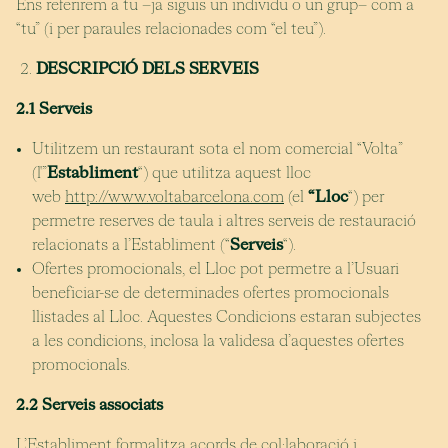
Ens referirem a tu –ja siguis un individu o un grup– com a
“tu” (i per paraules relacionades com “el teu”).
DESCRIPCIÓ DELS SERVEIS
2.1 Serveis
Utilitzem un restaurant sota el nom comercial “Volta”
(l'”
Establiment
“) que utilitza aquest lloc
web
http://www.voltabarcelona.com
(el
“Lloc
“) per
permetre reserves de taula i altres serveis de restauració
relacionats a l’Establiment (“
Serveis
“).
Ofertes promocionals, el Lloc pot permetre a l’Usuari
beneficiar-se de determinades ofertes promocionals
llistades al Lloc. Aquestes Condicions estaran subjectes
a les condicions, inclosa la validesa d’aquestes ofertes
promocionals.
2.2 Serveis associats
L’Establiment formalitza acords de col·laboració i